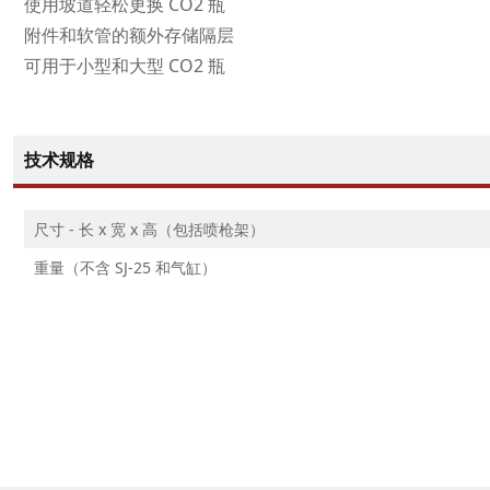
使用坡道轻松更换 CO2 瓶
附件和软管的额外存储隔层
可用于小型和大型 CO2 瓶
技术规格
尺寸 - 长 x 宽 x 高（包括喷枪架）
重量（不含 SJ-25 和气缸）