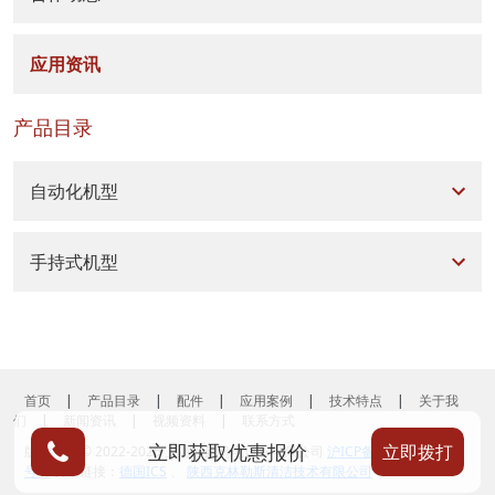
应用资讯
产品目录
自动化机型
手持式机型
首页
|
产品目录
|
配件
|
应用案例
|
技术特点
|
关于我
们
|
新闻资讯
|
视频资料
|
联系方式
立即获取优惠报价
立即拨打
版权所有 © 2022-2026 上海宏氦机电设备有限公司
沪ICP备2023002376
号-2
友情链接：
德国ICS
、
陕西克林勒斯清洁技术有限公司